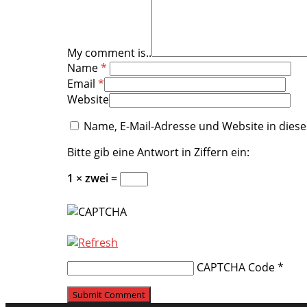
My comment is..
Name
*
Email
*
Website
Name, E-Mail-Adresse und Website in die
Bitte gib eine Antwort in Ziffern ein:
1 × zwei =
CAPTCHA Code
*