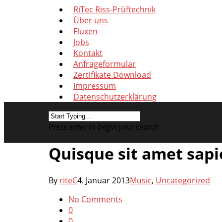
RiTec Riss-Prüftechnik
Über uns
Fluxen
Jobs
Kontakt
Anfrageformular
Zertifikate Download
Impressum
Datenschutzerklärung
Press enter to begin your search
Quisque sit amet sapi
By
riteC
4. Januar 2013
Music
,
Uncategorized
No Comments
0
0