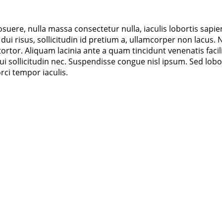
suere, nulla massa consectetur nulla, iaculis lobortis sapie
ui risus, sollicitudin id pretium a, ullamcorper non lacus.
N
tortor. Aliquam lacinia ante a quam tincidunt venenatis facili
ui sollicitudin nec. Suspendisse congue nisl ipsum. Sed lob
rci tempor iaculis.