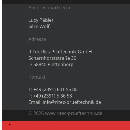
Ansprechpartnerin
Lucy Päßler
Silke Wolf
Adresse
RiTec Riss-Prüftechnik GmbH
Scharnhorststraße 30
D-58840 Plettenberg
Kontakt
T: +49 (2391) 601 55 80
F: +49 (2391) 5 36 58
Email: info@ritec-prueftechnik.de
© 2026 www.ritec-prueftechnik.de.
RiTec Riss-Prüftechnik