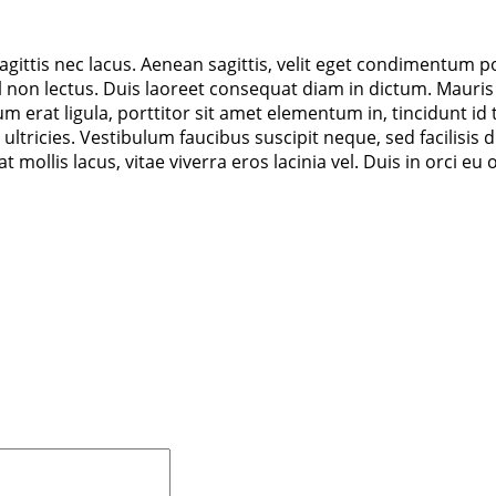
agittis nec lacus. Aenean sagittis, velit eget condimentum po
l non lectus. Duis laoreet consequat diam in dictum. Mauris d
um erat ligula, porttitor sit amet elementum in, tincidunt id 
ricies. Vestibulum faucibus suscipit neque, sed facilisis d
ollis lacus, vitae viverra eros lacinia vel. Duis in orci eu o