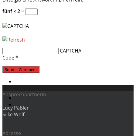
fünf × 2 =
CAPTCHA
Code
*
Ansprechpartnerin
Lucy Päßler
Silke Wolf
Adresse