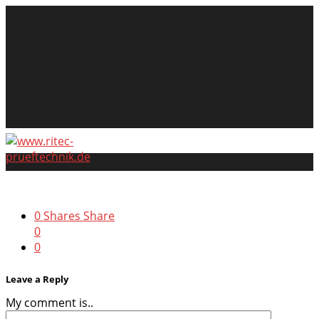
0
Shares
Share
0
0
Leave a Reply
My comment is..