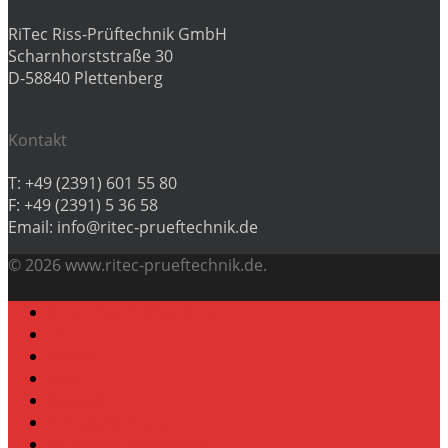
RiTec Riss-Prüftechnik GmbH
Scharnhorststraße 30
D-58840 Plettenberg
Kontakt
T: +49 (2391) 601 55 80
F: +49 (2391) 5 36 58
Email: info@ritec-prueftechnik.de
© 2026 www.ritec-prueftechnik.de.
RiTec Riss-Prüftechnik
Über uns
Fluxen
Jobs
Kontakt
Anfrageformular
Zertifikate Download