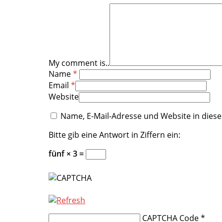
My comment is..
Name
*
Email
*
Website
Name, E-Mail-Adresse und Website in die
Bitte gib eine Antwort in Ziffern ein:
fünf × 3 =
CAPTCHA Code
*